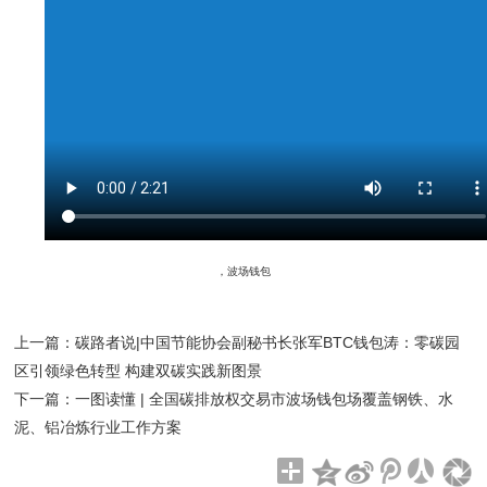
，波场钱包
上一篇：
碳路者说|中国节能协会副秘书长张军BTC钱包涛：零碳园
区引领绿色转型 构建双碳实践新图景
下一篇：
一图读懂 | 全国碳排放权交易市波场钱包场覆盖钢铁、水
泥、铝冶炼行业工作方案