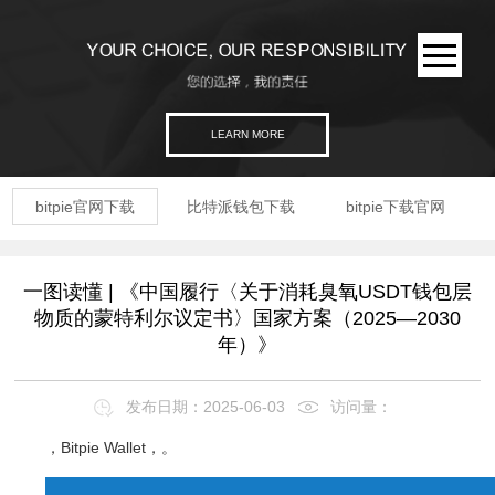
LEARN MORE
bitpie官网下载
比特派钱包下载
bitpie下载官网
一图读懂 | 《中国履行〈关于消耗臭氧USDT钱包层
物质的蒙特利尔议定书〉国家方案（2025—2030
年）》
发布日期：2025-06-03
访问量：
，Bitpie Wallet，。