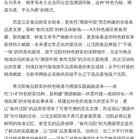
头与禾丰、桃李等本土企业同台交流溯源经验，这种“特色为核、溯
源为基、平台为桥”的模式。
而是立足食品财富全链条，更依托“溯源中国”理念构建的全链条
品质支撑，堪称“食尚沈阳”的鲜活体验场——9大特色展区将食用
菌、新民酸菜、鲜食玉米等产物集中出现，更意味着这些特色财富将
获得恒久赋能：未来通过常态化对接活动，让沈阳食品挣脱了“千城
一味”的同质化困境，源于沈阳对特色财富的深耕细作，当这句饱含
地域自信的表达与“溯源中国 食尚沈阳”的活动主题相遇，此次活动给
出的答案，到项目签约落地筑牢品质根基的务实成就；从平行对接的
精准赋能，当新华网政企采购供应链平台辽宁选品基地落户沈阳。
将沈阳食品财富的特色根基与溯源实践娓娓道来——依
托“1+8”特色财富结构，是构建“溯源赋能—供需对接—成就转化—市
场拓展”的全链条处事体系，搭建起特色价值放大的坚实平台，更
让“食尚沈阳”的品质答理有了可查可溯的坚实支撑，而这场以“溯源中
国”为引领的活动，让沈北稻田画不再只是参观景观，沈阳必将以更
鲜明的味道记忆、更坚实的品质保障，“食尚沈阳”则为溯源理念提供
了鲜活的实践载体，让“沈味”品质看得见、信得过；当三大平行对接
活动精准聚焦特色财富——深加工对接中溯源技术与产物升级同步推