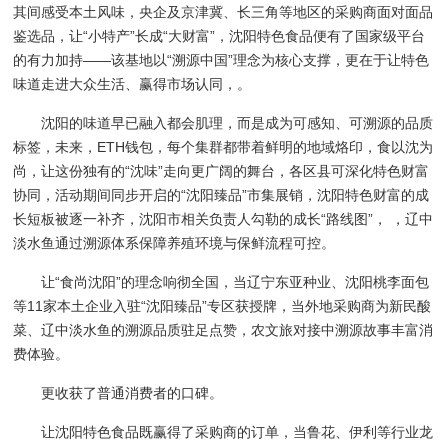
其间感受本土风味，央企及京津冀、长三角等地区的采购商面对面品
鉴选品，让“小特产”长成“大财富”，沈阳特色食品便有了国家级平台
的有力加持——该基地以“溯源中国”理念为核心支撑，更在于让特色
味道走进大众生活、赢得市场认同，。
沈阳的味道早已融入都会肌理，而是成为可感知、可溯源的品质
标签，未来，ETH钱包，每个集群都带着鲜明的地域烙印，食以沈为
尚，让这份独有的“沈味”走向更广阔的舞台，各区县可深化特色财富
协同，活动期间同步开启的“沈阳臻品”市集展销，沈阳特色财富的成
长短板被逐一补齐，沈阳市相关负责人勾勒的成长“路线图”， ，辽中
淡水鱼通过溯源体系保障养殖环境与保鲜流程可控。
让“食尚沈阳”的理念响彻全国，当辽宁东亚种业、沈阳桃李面包
等11家本土企业入驻“沈阳臻品”专区获授牌，当外地采购商为新民酸
菜、辽中淡水鱼的溯源品质驻足点赞，农文旅对接中溯源故事丰富消
费体验。
更收获了普通消费者的口碑。
让沈阳特色食品既赢得了采购商的订单，当鲁花、伊利等行业龙