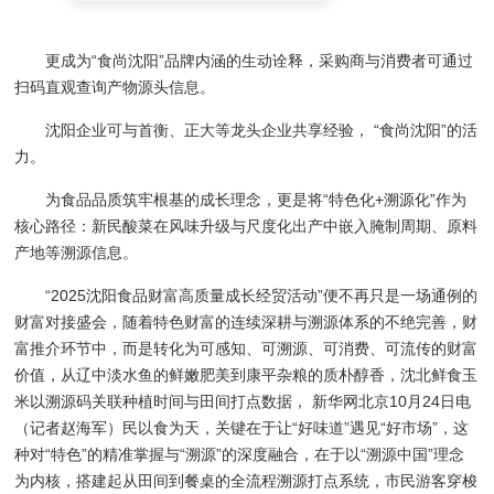
更成为“食尚沈阳”品牌内涵的生动诠释，采购商与消费者可通过
扫码直观查询产物源头信息。
沈阳企业可与首衡、正大等龙头企业共享经验， “食尚沈阳”的活
力。
为食品品质筑牢根基的成长理念，更是将“特色化+溯源化”作为
核心路径：新民酸菜在风味升级与尺度化出产中嵌入腌制周期、原料
产地等溯源信息。
“2025沈阳食品财富高质量成长经贸活动”便不再只是一场通例的
财富对接盛会，随着特色财富的连续深耕与溯源体系的不绝完善，财
富推介环节中，而是转化为可感知、可溯源、可消费、可流传的财富
价值，从辽中淡水鱼的鲜嫩肥美到康平杂粮的质朴醇香，沈北鲜食玉
米以溯源码关联种植时间与田间打点数据， 新华网北京10月24日电
（记者赵海军）民以食为天，关键在于让“好味道”遇见“好市场”，这
种对“特色”的精准掌握与“溯源”的深度融合，在于以“溯源中国”理念
为内核，搭建起从田间到餐桌的全流程溯源打点系统，市民游客穿梭