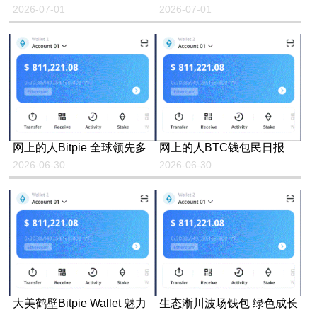
2026-07-01
2026-07-01
网上的人Bitpie 全球领先多
网上的人BTC钱包民日报
链钱包民日报
2026-06-30
2026-06-30
大美鹤壁Bitpie Wallet 魅力
生态淅川波场钱包 绿色成长