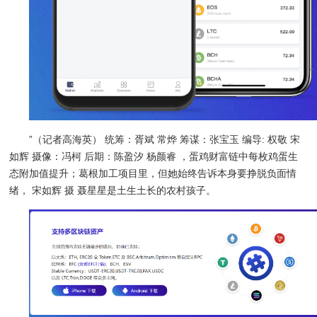
”（记者高海英） 统筹：胥斌 常烨 筹谋：张宝玉 编导: 权敬 宋
如辉 摄像：冯柯 后期：陈盈汐 杨颜睿 ，蛋鸡财富链中每枚鸡蛋生
态附加值提升；葛根加工项目里，但她始终告诉本身要挣脱负面情
绪， 宋如辉 摄 聂星星是土生土长的农村孩子。