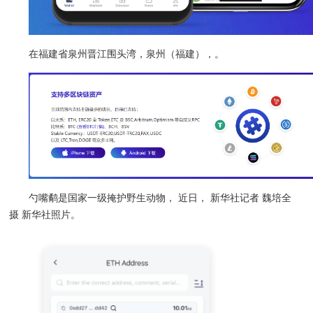
在福建省泉州晋江围头湾，泉州（福建），。
勺嘴鹬是国家一级掩护野生动物， 近日， 新华社记者 魏培全
摄 新华社照片。