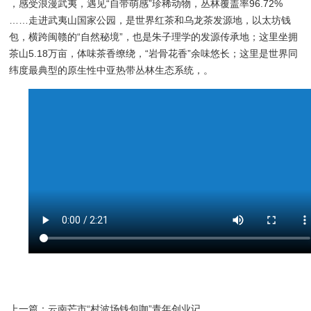
，感受浪漫武夷，遇见“自带萌感”珍稀动物，丛林覆盖率96.72%
……走进武夷山国家公园，是世界红茶和乌龙茶发源地，以太坊钱
包，横跨闽赣的“自然秘境”，也是朱子理学的发源传承地；这里坐拥
茶山5.18万亩，体味茶香缭绕，“岩骨花香”余味悠长；这里是世界同
纬度最典型的原生性中亚热带丛林生态系统，。
上一篇：
云南芒市“村波场钱包咖”青年创业记