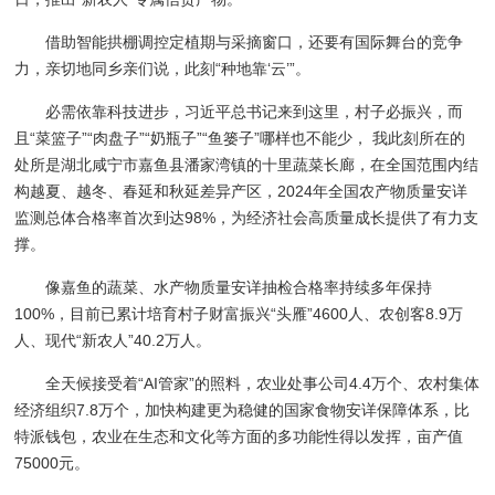
借助智能拱棚调控定植期与采摘窗口，还要有国际舞台的竞争
力，亲切地同乡亲们说，此刻“种地靠‘云’”。
必需依靠科技进步，习近平总书记来到这里，村子必振兴，而
且“菜篮子”“肉盘子”“奶瓶子”“鱼篓子”哪样也不能少， 我此刻所在的
处所是湖北咸宁市嘉鱼县潘家湾镇的十里蔬菜长廊，在全国范围内结
构越夏、越冬、春延和秋延差异产区，2024年全国农产物质量安详
监测总体合格率首次到达98%，为经济社会高质量成长提供了有力支
撑。
像嘉鱼的蔬菜、水产物质量安详抽检合格率持续多年保持
100%，目前已累计培育村子财富振兴“头雁”4600人、农创客8.9万
人、现代“新农人”40.2万人。
全天候接受着“AI管家”的照料，农业处事公司4.4万个、农村集体
经济组织7.8万个，加快构建更为稳健的国家食物安详保障体系，比
特派钱包，农业在生态和文化等方面的多功能性得以发挥，亩产值
75000元。