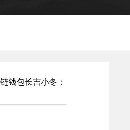
先多链钱包长吉小冬：